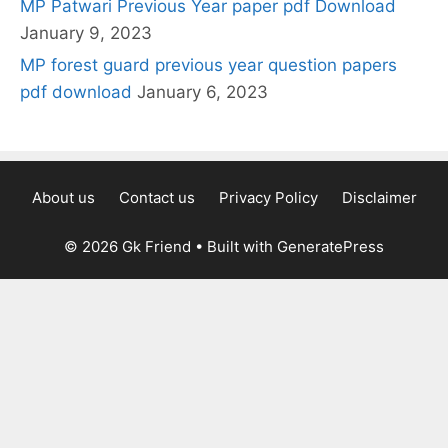
MP Patwari Previous Year paper pdf Download
January 9, 2023
MP forest guard previous year question papers
pdf download
January 6, 2023
About us
Contact us
Privacy Policy
Disclaimer
© 2026 Gk Friend
• Built with
GeneratePress