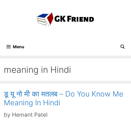
Skip
to
content
Menu
meaning in Hindi
डू यू नो मी का मतलब – Do You Know Me
Meaning In Hindi
by
Hemant Patel