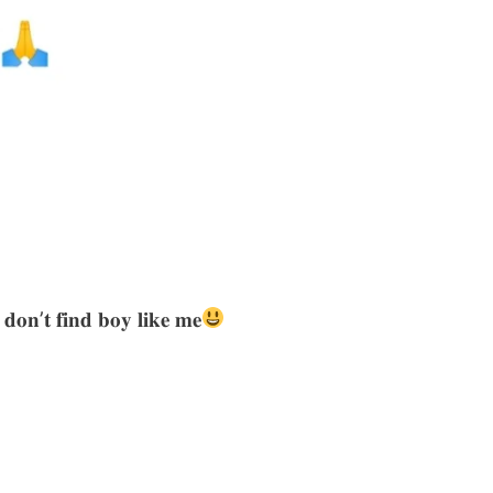
 𝐝𝐨𝐧’𝐭 𝐟𝐢𝐧𝐝 𝐛𝐨𝐲 𝐥𝐢𝐤𝐞 𝐦𝐞