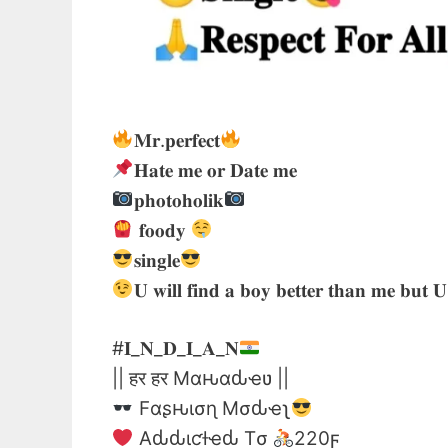
𝐌𝐫.𝐩𝐞𝐫𝐟𝐞𝐜𝐭
𝐇𝐚𝐭𝐞 𝐦𝐞 𝐨𝐫 𝐃𝐚𝐭𝐞 𝐦𝐞
𝐩𝐡𝐨𝐭𝐨𝐡𝐨𝐥𝐢𝐤
𝐟𝐨𝐨𝐝𝐲
𝐬𝐢𝐧𝐠𝐥𝐞
𝐔 𝐰𝐢𝐥𝐥 𝐟𝐢𝐧𝐝 𝐚 𝐛𝐨𝐲 𝐛𝐞𝐭𝐭𝐞𝐫 𝐭𝐡𝐚𝐧 𝐦𝐞 𝐛𝐮𝐭 𝐔
#𝐈_𝐍_𝐃_𝐈_𝐀_𝐍
|| हर हर Mαԋαԃҽʋ ||
Fαʂԋισɳ Mσԃҽʅ
Aԃԃιƈƚҽԃ Tσ
220ϝ