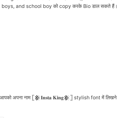
 boys, and school boy को copy करके Bio डाल सकते हैं।
पना नाम 𓊈𒆜𝐈𝐧𝐬𝐭𝐚 𝐊𝐢𝐧𝐠𒆜𓊉 stylish font में लिखने म