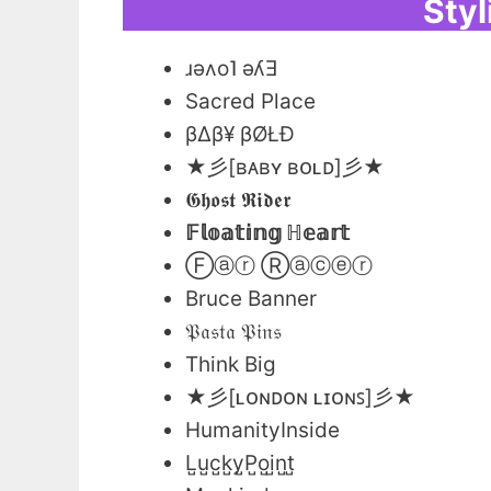
Styl
ɹǝʌo˥ ǝʎƎ
Sacred Place
βΔβ¥ βØŁĐ
★彡[ʙᴀʙʏ ʙᴏʟᴅ]彡★
𝕲𝖍𝖔𝖘𝖙 𝕽𝖎𝖉𝖊𝖗
𝔽𝕝𝕠𝕒𝕥𝕚𝕟𝕘 ℍ𝕖𝕒𝕣𝕥
Ⓕⓐⓡ Ⓡⓐⓒⓔⓡ
Bruce Banner
𝔓𝔞𝔰𝔱𝔞 𝔓𝔦𝔫𝔰
Think Big
★彡[ʟᴏɴᴅᴏɴ ʟɪᴏɴꜱ]彡★
HumanityInside
L̺u̺c̺k̺y̺P̺o̺i̺n̺t̺