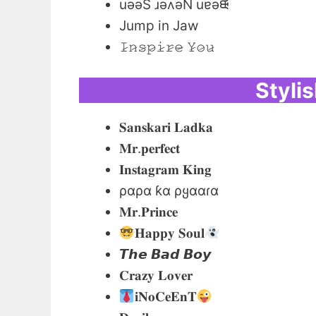
uǝǝS ɹǝʌǝN uɐǝᙠ
Jump in Jaw
𝙸̷𝚗̷𝚜̷𝚙̷𝚒̷𝚛̷𝚎̷ 𝚈̷𝚘̷𝚞̷
Styli
𝐒𝐚𝐧𝐬𝐤𝐚𝐫𝐢 𝐋𝐚𝐝𝐤𝐚
𝐌𝐫.𝐩𝐞𝐫𝐟𝐞𝐜𝐭
𝐈𝐧𝐬𝐭𝐚𝐠𝐫𝐚𝐦 𝐊𝐢𝐧𝐠
ραρα ƙα ρყααɾα
𝐌𝐫.𝐏𝐫𝐢𝐧𝐜𝐞
𝐇𝐚𝐩𝐩𝐲 𝐒𝐨𝐮𝐥
𝙏𝙝𝙚 𝘽𝙖𝙙 𝘽𝙤𝙮
𝐂𝐫𝐚𝐳𝐲 𝐋𝐨𝐯𝐞𝐫
𝐢𝐍𝐨𝐂𝐞𝐄𝐧𝐓