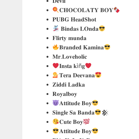
𝐃𝐞𝐯𝐢𝐥
𝐂𝐇𝐎𝐂𝐎𝐋𝐀𝐓𝐘 𝐁𝐎𝐘
𝐏𝐔𝐁𝐆 𝐇𝐞𝐚𝐝𝐒𝐡𝐨𝐭
𝐁𝐢𝐧𝐝𝐚𝐬 𝐋𝐎𝐧𝐝𝐚
𝐅𝐥𝐢𝐫𝐭𝐲 𝐦𝐮𝐧𝐝𝐚
𝐁𝐫𝐚𝐧𝐝𝐞𝐝 𝐊𝐚𝐦𝐢𝐧𝐚
𝐌𝐫.𝐋𝐨𝐯𝐞𝐡𝐨𝐥𝐢𝐜
𝐈𝐧𝐬𝐭𝐚 𝐤ìñ𝐠
𝐓𝐞𝐫𝐚 𝐃𝐞𝐞𝐯𝐚𝐧𝐚
𝐙𝐢𝐝𝐝𝐢 𝐋𝐚𝐝𝐤𝐚
𝐑𝐨𝐲𝐚𝐥𝐛𝐨𝐲
𝐀𝐭𝐭𝐢𝐭𝐮𝐝𝐞 𝐁𝐨𝐲
𝐒𝐢𝐧𝐠𝐥𝐞 𝐒𝐚 𝐁𝐚𝐧𝐝𝐚
𒆜
𝐂𝐮𝐭𝐞 𝐁𝐨𝐲
𝐀𝐭𝐭𝐢𝐭𝐮𝐝𝐞 𝐁𝐨𝐲