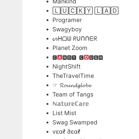
Mankind
🄻🅄🄲🄺🅈 🄻🄰🄳
Programer
Swagyboy
ᔕᕼᗝᗯ ᖇᑌᑎᑎᗴᖇ
Planet Zoom
🅲
🅽🅳🆈 🅲
🆄🅶🅷
NightShift
TheTravelTime
☞ 𝓡𝓸𝓾𝓷𝓭𝓰𝓵𝓸𝓫𝓮
Team of Tangs
ℕ𝕒𝕥𝕦𝕣𝕖ℂ𝕒𝕣𝕖
List Mist
Swag Swamped
ѵεαℓ ∂εαℓ